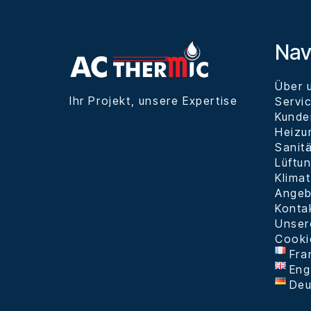
Nav
Über 
Ihr Projekt, unsere Expertise
Servi
Kunde
Heizu
Sanit
Lüftu
Klimat
Angeb
Konta
Unser
Cooki
Fra
Eng
Deu