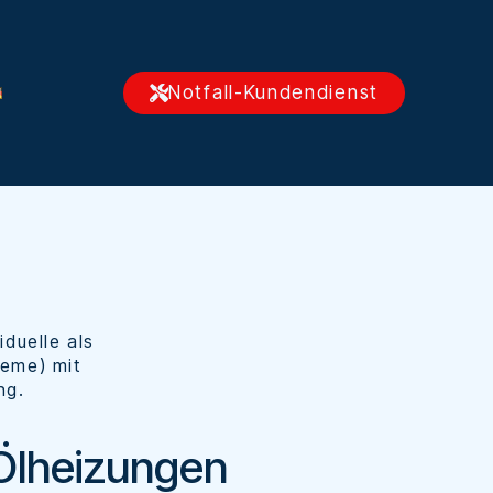
Notfall-Kundendienst
duelle als
teme) mit
ng.
Ölheizungen