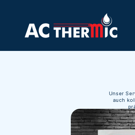
Unser Ser
auch kol
pr