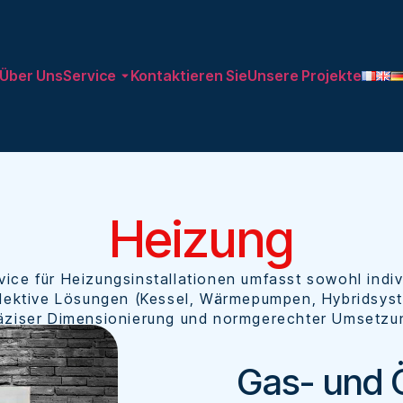
Über Uns
Service
Kontaktieren Sie
Unsere Projekte
Heizung
vice für Heizungsinstallationen umfasst sowohl indivi
lektive Lösungen (Kessel, Wärmepumpen, Hybridsys
äziser Dimensionierung und normgerechter Umsetzu
Gas- und 