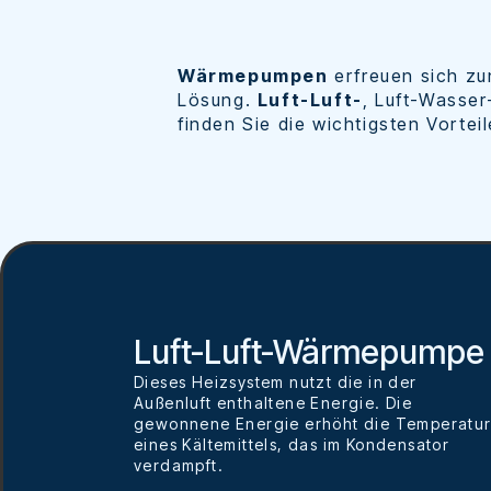
Wärmepumpen
erfreuen sich zu
Lösung.
Luft-Luft-
, Luft-Wasse
finden Sie die wichtigsten Vortei
Luft-Luft-Wärmepumpe
Dieses Heizsystem nutzt die in der
Außenluft enthaltene Energie. Die
gewonnene Energie erhöht die Temperatu
eines Kältemittels, das im Kondensator
verdampft.