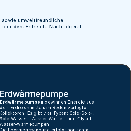
e sowie umweltfreundliche
 oder dem Erdreich. Nachfolgend
Erdwärmepumpe
Erdwärmepumpen
gewinnen Energie aus
dem Erdreich mittels im Boden verlegter
Kollektoren. Es gibt vier Typen: Sole-Sole-,
Sole-Wasser-, Wasser-Wasser- und Glykol-
Wasser-Wärmepumpen.
Die Energiegewinnung erfolgt horizontal,