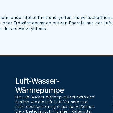
nehmender Beliebtheit und gelten als wirtschaftlich
r- oder Erdwärmepumpen nutzen Energie aus der Luft
le dieses Heizsystems.
Luft-Wasser-
Wärmepumpe
Die Luft-Wasser-Wärmepumpe funktioniert
r
ähnlich wie die Luft-Luft-Variante und
nutzt ebenfalls Energie aus der Außenluft.
Sie arbeitet jedoch mit einem Kältemittel