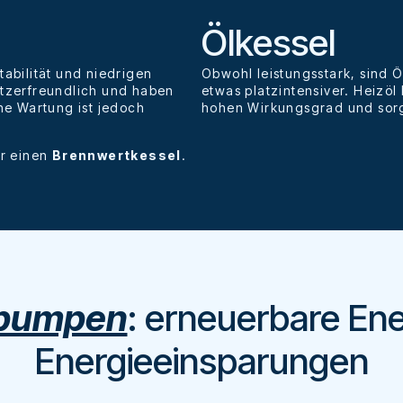
Ölkessel
abilität und niedrigen
Obwohl leistungsstark, sind
utzerfreundlich und haben
etwas platzintensiver. Heizöl
he Wartung ist jedoch
hohen Wirkungsgrad und sorg
ir einen
Brennwertkessel
.
pumpen
: erneuerbare En
Energieeinsparungen