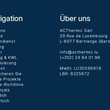
igation
Über uns
uns
ACThermic Sàrl

ce
29 Rue de Luxembourg

ndienst
L-8077 Bertrange (Bartr
ng
är
info@acthermic.lu

ng & KWL
(+352) 24 84 01 96

isierung
ot
MwSt: LU30596976

ktieren Sie
LBR: B225672
e Projekte
e-Richtlinie
nçais
lish
tsch