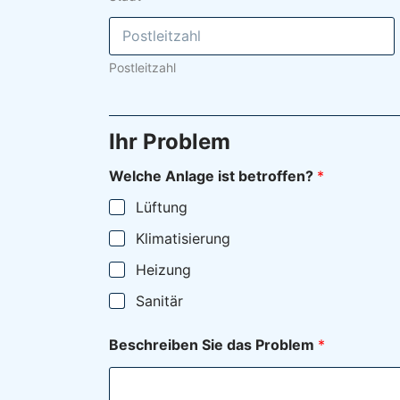
i
b
e
n
Postleitzahl
E
i
n
s
Ihr Problem
a
t
z
Welche Anlage ist betroffen?
*
a
Lüftung
d
r
Klimatisierung
e
s
Heizung
s
e
Sanitär
Beschreiben Sie das Problem
*