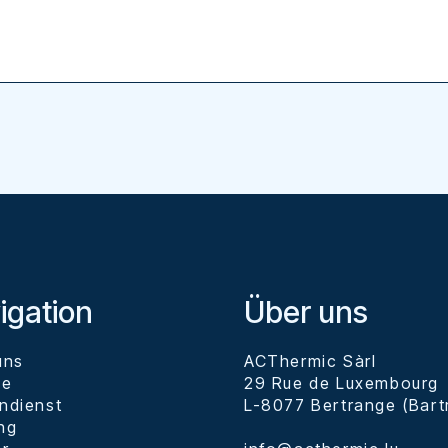
igation
Über uns
uns
ACThermic Sàrl

ce
29 Rue de Luxembourg

ndienst
L-8077 Bertrange (Bartr
ng