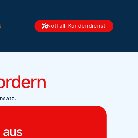
Notfall-Kundendienst
ordern
insatz.
r aus